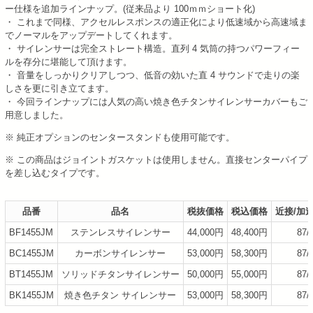
ー仕様を追加ラインナップ。(従来品より 100ｍｍショート化)
・ これまで同様、アクセルレスポンスの適正化により低速域から高速域ま
でノーマルをアップデートしてくれます。
・ サイレンサーは完全ストレート構造。直列 4 気筒の持つパワーフィー
ルを存分に堪能して頂けます。
・ 音量をしっかりクリアしつつ、低音の効いた直 4 サウンドで走りの楽
しさを更に引き立てます。
・ 今回ラインナップには人気の高い焼き色チタンサイレンサーカバーもご
用意しました。
※ 純正オプションのセンタースタンドも使用可能です。
※ この商品はジョイントガスケットは使用しません。直接センターパイプ
を差し込むタイプです。
品番
品名
税抜価格
税込価格
近接/加
BF1455JM
ステンレスサイレンサー
44,000円
48,400円
87/
BC1455JM
カーボンサイレンサー
53,000円
58,300円
87/
BT1455JM
ソリッドチタンサイレンサー
50,000円
55,000円
87/
BK1455JM
焼き色チタン サイレンサー
53,000円
58,300円
87/