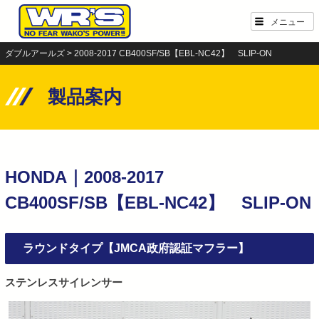
Skip
メニュー
to
content
ダブルアールズ
>
2008-2017 CB400SF/SB【EBL-NC42】 SLIP-ON
製品案内
HONDA｜2008-2017
CB400SF/SB【EBL-NC42】 SLIP-ON
ラウンドタイプ【JMCA政府認証マフラー】
ステンレスサイレンサー