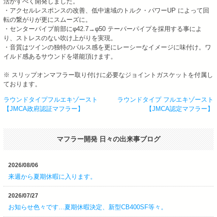
活かすべく開発しました。
・アクセルレスポンスの改善、低中速域のトルク・パワーUP によって回
転の繋がりが更にスムーズに。
・センターパイプ前部にφ42.7→φ50 テーパーパイプを採用する事によ
り、ストレスのない吹け上がりを実現。
・音質はツインの独特のパルス感を更にレーシーなイメージに味付け。ワ
イルド感あるサウンドを堪能頂けます。
※ スリップオンマフラー取り付けに必要なジョイントガスケットを付属し
ております。
ラウンドタイプフルエキゾースト
ラウンドタイプ フルエキゾースト
投
【JMCA政府認証マフラー】
【JMCA認定マフラー】
稿
ナ
マフラー開発 日々の出来事ブログ
ビ
ゲ
ー
2026/08/06
シ
来週から夏期休暇に入ります。
ョ
2026/07/27
ン
お知らせ色々です...夏期休暇決定、新型CB400SF等々。