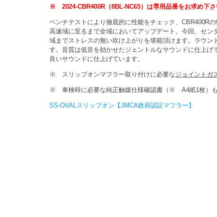
※ 2024-CBR400R（8BL-NC65）は専用品番をお求め下
ベンチテストにより徹底的に性能をチェック、CBR400
高速域に至るまで全域においてアップデート。今回、セン
域までストレスの無い吹け上がりを堪能頂けます。ラウン
す。音質は低音を効かせたジェントルなサウンドに仕上げ
良いサウンドに仕上げています。
※ スリップオンマフラー取り付けに必要な
ジョイントガ
※ 車検時に必要な純正触媒仕様確認書（※ A4紙1枚）
SS-OVALスリップオン【JMCA政府認証マフラー】
投
稿
ナ
ビ
ゲ
ー
シ
ョ
ン