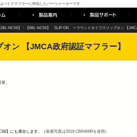
はバイクマフラーに特化したパーツメーカーです
X 【2BL-NC56】・【8BL-NC56】 SLIP-ON
>
ラウンドタイプスリップオン 【JM
オン 【JMCA政府認証マフラー】
重量。
BL-NC56】にも適合します。（
装着写真は2019 CBR400Rを使用）