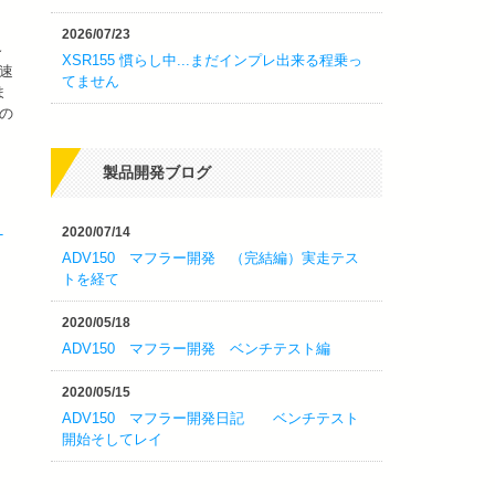
2026/07/23
～
XSR155 慣らし中...まだインプレ出来る程乗っ
速
てません
ま
の
製品開発ブログ
2020/07/14
ST
ADV150 マフラー開発 （完結編）実走テス
トを経て
2020/05/18
ADV150 マフラー開発 ベンチテスト編
2020/05/15
ADV150 マフラー開発日記 ベンチテスト
開始そしてレイ