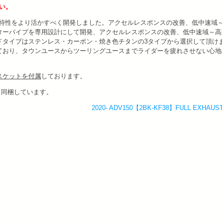
さい。
Rの特性をより活かすべく開発しました。アクセルレスポンスの改善、低中速域
ターパイプを専用設計にして開発、アクセルレスポンスの改善、低中速域～高
ドタイプはステンレス・カーボン・焼き色チタンの3タイプから選択して頂け
ており、タウンユースからツーリングユースまでライダーを疲れさせない心地
スケットを付属
しております。
も同梱しています。
2020- ADV150【2BK-KF38】FULL EXHAU