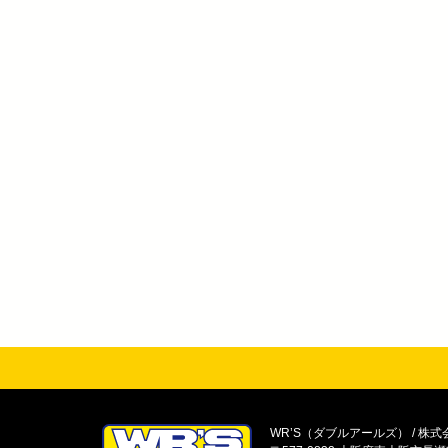
WR’S（ダブルアールズ） / 株