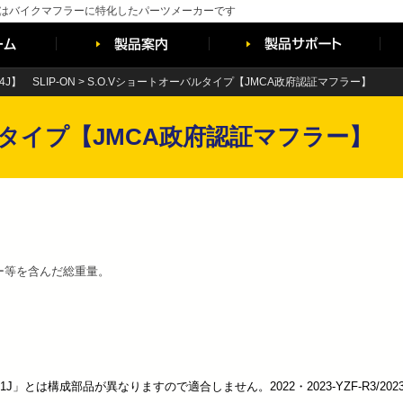
はバイクマフラーに特化したパーツメーカーです
G74J】 SLIP-ON
>
S.O.Vショートオーバルタイプ【JMCA政府認証マフラー】
ルタイプ【JMCA政府認証マフラー】
ー等を含んだ総重量。
-RH21J」とは構成部品が異なりますので適合しません。2022・2023-YZF-R3/2023