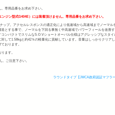
適合しません。専用品番をお求め下さい。
RG95J・エンジン型式G404E）には装着頂けません。専用品番をお求め下さい。
ーバルがラインナップ。アクセルレスポンスの適正化により低速域から高速域までノーマル
構造とする事で、ノーマルを下回る事無く中高速域でパワーフィールを改善す
コンパクトでスリムなS.O.Vショートオーバル仕様はアグレッシブなスタイ
に対して1.58kgと約42％の軽量化に貢献しています。音量はしっかりクリア
げております。
おります。
せん。ご注意下さい。
ラウンドタイプ【JMCA政府認証マフラ