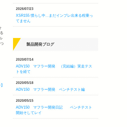
2026/07/23
XSR155 慣らし中...まだインプレ出来る程乗っ
てません
を
る
ル
しつ
製品開発ブログ
2020/07/14
ADV150 マフラー開発 （完結編）実走テス
トを経て
2020/05/18
ー】
ADV150 マフラー開発 ベンチテスト編
2020/05/15
ADV150 マフラー開発日記 ベンチテスト
開始そしてレイ