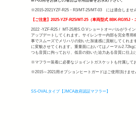
MT-03用をお探しの場合は専用品番をお求め下さい。
※2015-2021YZF-R25・R3/MT-25/MT-03 には
【ご注意】2025-YZF-R25/MT-25（車両型式 8BK-
2022 -YZF-R25 / MT-25用S.O.Vショートオ
アップデートしてくれます。サイレンサー内部を完全専用
事でスムーズでメリハリの効いた加速感に貢献してくれます
に変貌させてくれます。重量面においてはノーマル2.72kg
つも音質に拘っており、低音の効いた迫力ある音質に仕上
※マフラー装着に必要なジョイントガスケットも付属して
※2015～2021用オプションヒートガードはご使用頂けま
SS-OVALタイプ【JMCA政府認証マフラー】
投
稿
ナ
ビ
ゲ
ー