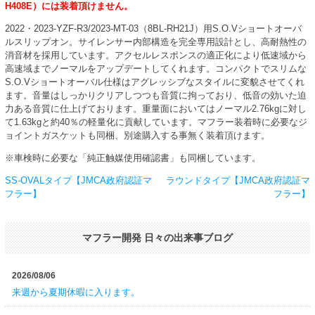
H408E）には装着頂けません。
2022・2023-YZF-R3/2023-MT-03（8BL-RH21J）用S.O.Vショートオーバ
ルスリップオン。サイレンサー内部構造を完全専用設計とし、高耐熱性の
消音材を採用しています。アクセルレスポンスの適正化により低速域から
高速域までノーマルをアップデートしてくれます。コンパクトでスリムな
S.O.Vショートオーバル仕様はアグレッシブなスタイルに変貌させてくれ
ます。音量はしっかりクリアしつつも音質に拘っており、低音の効いた迫
力ある音質に仕上げております。重量面においてはノーマル2.76kgに対し
て1.63kgと約40％の軽量化に貢献しています。マフラー装着時に必要なジ
ョイントガスケットも同梱、別途購入する事無く装着頂けます。
※車検時に必要な「純正触媒使用確認書」も同梱しています。
SS-OVALタイプ【JMCA政府認証マ
ラウンドタイプ【JMCA政府認証マ
投
フラー】
フラー】
稿
ナ
マフラー開発 日々の出来事ブログ
ビ
ゲ
ー
2026/08/06
シ
来週から夏期休暇に入ります。
ョ