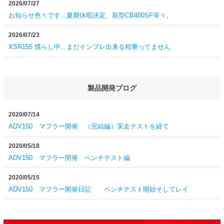
2026/07/27
ン
お知らせ色々です...夏期休暇決定、新型CB400SF等々。
2026/07/23
XSR155 慣らし中...まだインプレ出来る程乗ってません
製品開発ブログ
2020/07/14
ADV150 マフラー開発 （完結編）実走テストを経て
2020/05/18
ADV150 マフラー開発 ベンチテスト編
2020/05/15
ADV150 マフラー開発日記 ベンチテスト開始そしてレイ