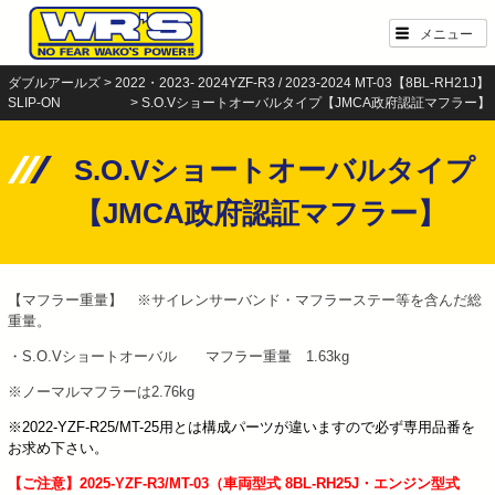
Skip
メニュー
to
content
ダブルアールズ
>
2022・2023- 2024YZF-R3 / 2023-2024 MT-03【8BL-RH21J】
SLIP-ON
>
S.O.Vショートオーバルタイプ【JMCA政府認証マフラー】
S.O.Vショートオーバルタイプ
【JMCA政府認証マフラー】
【マフラー重量】 ※サイレンサーバンド・マフラーステー等を含んだ総
重量。
・S.O.Vショートオーバル マフラー重量 1.63kg
※ノーマルマフラーは2.76kg
※2022-YZF-R25/MT-25用とは構成パーツが違いますので必ず専用品番を
お求め下さい。
【ご注意】2025-YZF-R3/MT-03（車両型式 8BL-RH25J・エンジン型式