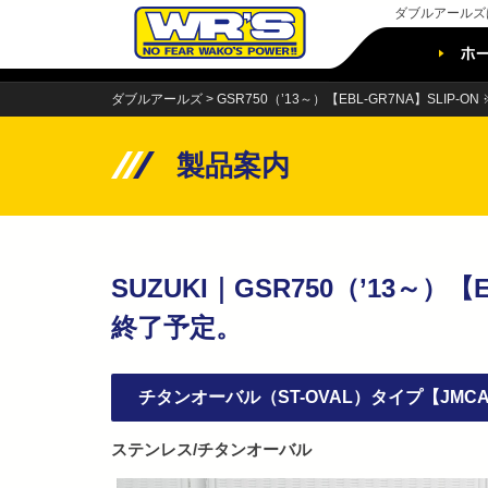
ダブルアールズ
Skip
to
content
ダブルアールズ
>
GSR750（’13～）【EBL-GR7NA】SLIP
製品案内
SUZUKI｜GSR750（’13～）【
終了予定。
チタンオーバル（ST-OVAL）タイプ【JM
ステンレス/チタンオーバル