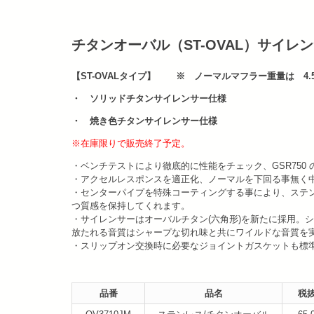
チタンオーバル（ST-OVAL）サイレ
【ST-OVALタイプ】 ※ ノーマルマフラー重量は 4.5
・ ソリッドチタンサイレンサー仕様 2.1
・ 焼き色チタンサイレンサー仕様 2.1
※在庫限りで販売終了予定。
・ベンチテストにより徹底的に性能をチェック、GSR750
・アクセルレスポンスを適正化、ノーマルを下回る事無く
・センターパイプを特殊コーティングする事により、ステ
つ質感を保持してくれます。
・サイレンサーはオーバルチタン(六角形)を新たに採用。
放たれる音質はシャープな切れ味と共にワイルドな音質を
・スリップオン交換時に必要なジョイントガスケットも標
品番
品名
税