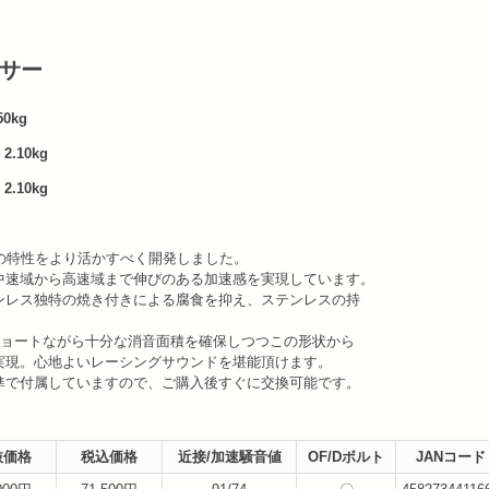
ンサー
0kg
0kg
0kg
 の特性をより活かすべく開発しました。
中速域から高速域まで伸びのある加速感を実現しています。
ンレス独特の焼き付きによる腐食を抑え、ステンレスの持
ショートながら十分な消音面積を確保しつつこの形状から
実現。心地よいレーシングサウンドを堪能頂けます。
準で付属していますので、ご購入後すぐに交換可能です。
抜価格
税込価格
近接/加速騒音値
OF/Dボルト
JANコード