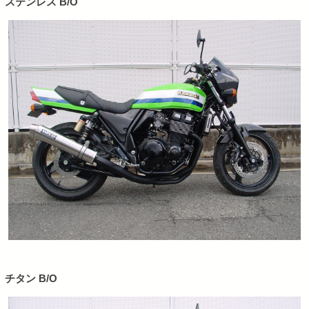
ステンレス B/O
チタン B/O