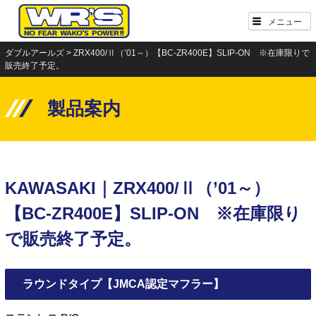
Skip
メニュー
to
content
ダブルアールズ
>
ZRX400/Ⅱ（’01～）【BC-ZR400E】SLIP-ON ※在庫限りで
販売終了予定。
製品案内
KAWASAKI｜ZRX400/Ⅱ（’01～）
【BC-ZR400E】SLIP-ON ※在庫限り
で販売終了予定。
ラウンドタイプ【JMCA認定マフラー】