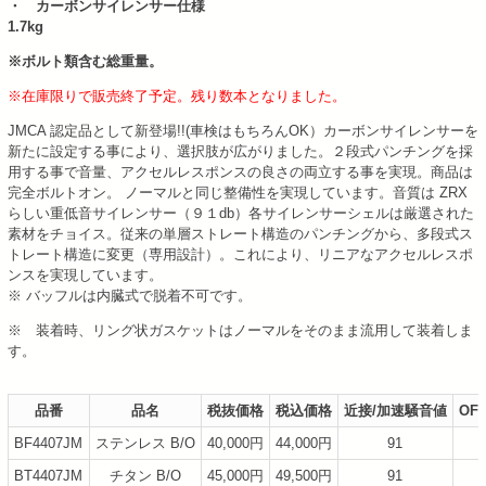
・ カーボンサイレンサー仕様
1.7kg
※ボルト類含む総重量。
※在庫限りで販売終了予定。残り数本となりました。
JMCA 認定品として新登場!!(車検はもちろんOK）カーボンサイレンサーを
新たに設定する事により、選択肢が広がりました。２段式パンチングを採
用する事で音量、アクセルレスポンスの良さの両立する事を実現。商品は
完全ボルトオン。 ノーマルと同じ整備性を実現しています。音質は ZRX
らしい重低音サイレンサー（９１db）各サイレンサーシェルは厳選された
素材をチョイス。従来の単層ストレート構造のパンチングから、多段式ス
トレート構造に変更（専用設計）。これにより、リニアなアクセルレスポ
ンスを実現しています。
※ バッフルは内臓式で脱着不可です。
※ 装着時、リング状ガスケットはノーマルをそのまま流用して装着しま
す。
品番
品名
税抜価格
税込価格
近接/加速騒音値
OF
BF4407JM
ステンレス B/O
40,000円
44,000円
91
BT4407JM
チタン B/O
45,000円
49,500円
91