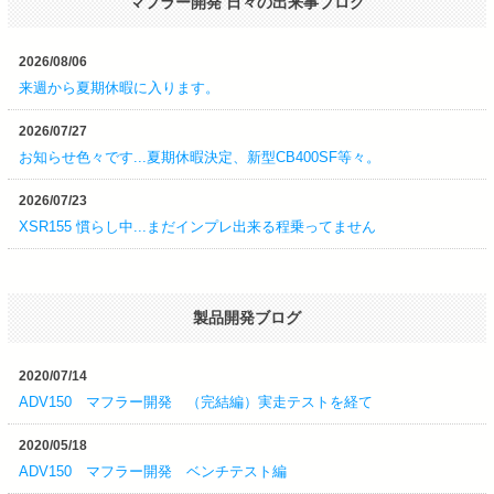
マフラー開発 日々の出来事ブログ
ビ
ゲ
ー
2026/08/06
シ
来週から夏期休暇に入ります。
ョ
2026/07/27
ン
お知らせ色々です...夏期休暇決定、新型CB400SF等々。
2026/07/23
XSR155 慣らし中...まだインプレ出来る程乗ってません
製品開発ブログ
2020/07/14
ADV150 マフラー開発 （完結編）実走テストを経て
2020/05/18
ADV150 マフラー開発 ベンチテスト編