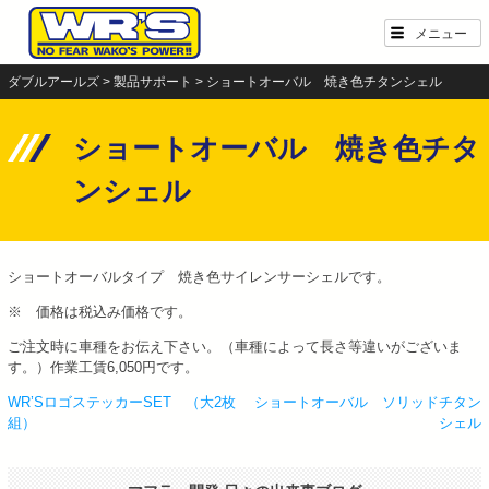
Skip
メニュー
to
content
ダブルアールズ
>
製品サポート
>
ショートオーバル 焼き色チタンシェル
ショートオーバル 焼き色チタ
ンシェル
ショートオーバルタイプ 焼き色サイレンサーシェルです。
※ 価格は税込み価格です。
ご注文時に車種をお伝え下さい。（車種によって長さ等違いがございま
す。）作業工賃6,050円です。
WR’SロゴステッカーSET （大2枚
ショートオーバル ソリッドチタン
投
組）
シェル
稿
ナ